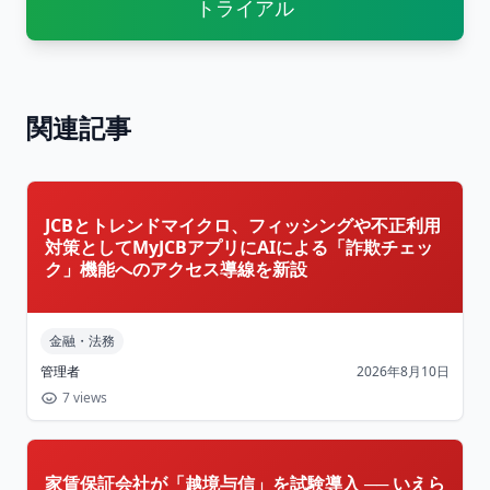
トライアル
関連記事
JCBとトレンドマイクロ、フィッシングや不正利用
対策としてMyJCBアプリにAIによる「詐欺チェッ
ク」機能へのアクセス導線を新設
金融・法務
管理者
2026年8月10日
7 views
家賃保証会社が「越境与信」を試験導入 ── いえら