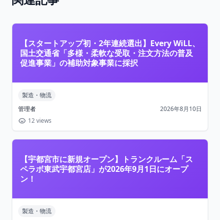
【スタートアップ初・2年連続選出】Every WiLL、
国土交通省「多様・柔軟な受取・注文方法の普及
促進事業」の補助対象事業に採択
製造・物流
管理者
2026年8月10日
12 views
【宇都宮市に新規オープン】トランクルーム「ス
ペラボ東武宇都宮店」が2026年9月1日にオープ
ン！
製造・物流